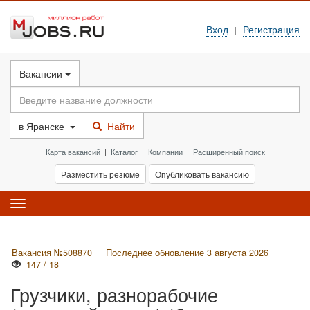
Вход
Регистрация
|
Вакансии
в
Яранске
Найти
Карта вакансий
|
Каталог
|
Компании
|
Расширенный поиск
Разместить резюме
Опубликовать вакансию
Toggle
navigation
Вакансия №508870
Последнее обновление 3 августа 2026
147 / 18
Грузчики, разнорабочие